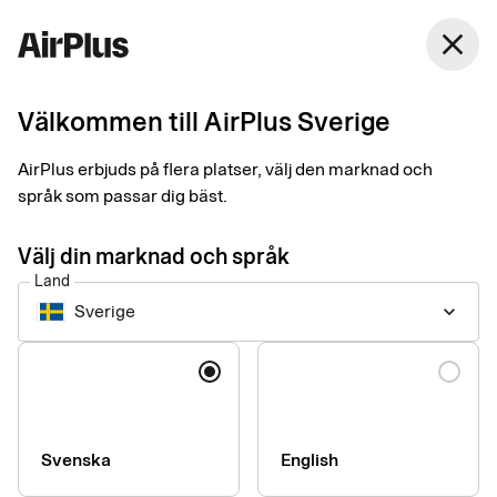
Sverige
close
Svenska
Välkommen till AirPlus Sverige
AirPlus erbjuds på flera platser, välj den marknad och
Tillgänglighet för
språk som passar dig bäst.
AirPlus digitala
Välj din marknad och språk
Land
tjänster
Sverige
keyboard_arrow_down
Språk
Vi arbetar ständigt med att öka tillgängligheten i våra digitala
tjänster. Vårt mål är att all information och alla digitala tjänster
ska kunna användas av alla, oavsett personliga eller tekniska
förutsättningar.
Svenska
English