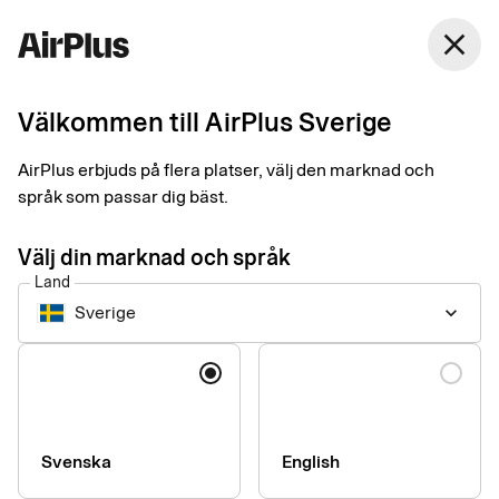
Sverige
close
Svenska
Välkommen till AirPlus Sverige
Kom i gång med
AirPlus erbjuds på flera platser, välj den marknad och
Garmin Pay
språk som passar dig bäst.
Välj din marknad och språk
Ett enkelt och säkert sätt att betala kontaktlöst i butiker. Lägg
Land
bara in kortet i din Garmin-klocka för att komma igång.
Sverige
keyboard_arrow_down
Språk
Så här kommer du igång
Kontrollera att din klocka stöder Garmin Pay.
Registrera och gör inställningar för ditt kort i Garmin Pay-
Svenska
English
appen.