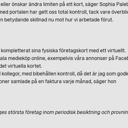
 eller önskar ändra limiten på ett kort, säger Sophia Pale
med portalen har gett oss total kontroll, tack vare överbli
en betydande skillnad nu mot hur vi arbetade förut.
ompletterat sina fysiska företagskort med ett virtuellt.
igitala medieköp online, exempelvis våra annonser på Face
et virtuella kortet.
 kollegor, med bibehållen kontroll, då det är jag som go
tioner samlade på en faktura varje månad, säger hon
iges största företag inom periodisk besiktning och provni