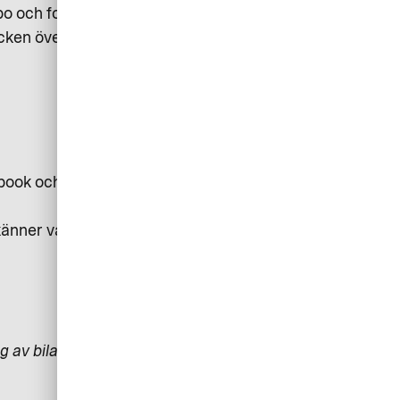
bo och fortsätter.
cken över alla transaktioner,
book och i Google, säger Lislott
dkänner varje köp med mobilt bank
ng av bilar, motorfordon, husvagnar