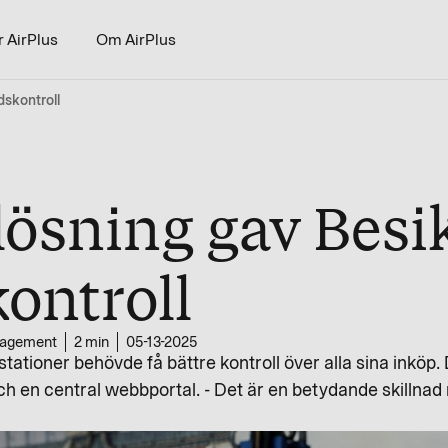
r AirPlus
Om AirPlus
dskontroll
lösning gav Besik
ontroll
agement
2 min
05-13-2025
tationer behövde få bättre kontroll över alla sina inköp.
ch en central webbportal. - Det är en betydande skillnad