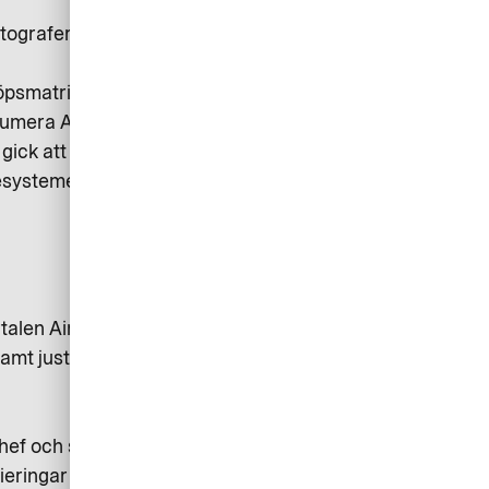
tograferade underlag vilket gjorde
öpsmatris och samtidigt hitta en
numera AirPlus).
gick att följa i realtid. Dessutom
nesystemet för vidare redovisning,
rtalen AirPlus Portal. De som är
, samt justera inköpsgränser på
chef och slutligen godkänns av
ieringar så fort en kortinnehavare