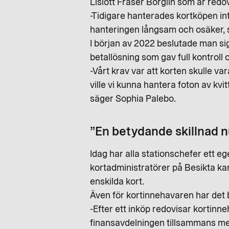
Lislott Fraser Borglin som är red
-Tidigare hanterades kortköpen in
hanteringen långsam och osäker, 
I början av 2022 beslutade man si
betallösning som gav full kontroll
-Vårt krav var att korten skulle var
ville vi kunna hantera foton av kvi
säger Sophia Palebo.
”En betydande skillnad 
Idag har alla stationschefer ett e
kortadministratörer på Besikta kan 
enskilda kort.
Även för kortinnehavaren har det b
-Efter ett inköp redovisar kortinn
finansavdelningen tillsammans med