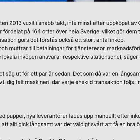
ten 2013 vuxit i snabb takt, inte minst efter uppköpet av
fördelat på 164 orter över hela Sverige, vilket gör dem ti
sation görs det förstås också ett stort antal inköp.
och muttrar till betalningar för tjänsteresor, marknadsfö
de lokala inköpen ansvarar respektive stationschef, säge
det såg ut för ett par år sedan. Det som då var en långs
t, digitalt maskineri, där varje enskild transaktion följs i 
ed papper, nya leverantörer lades upp manuellt efter ink
t allt gick långsamt var det väldigt svårt att få en bra ö