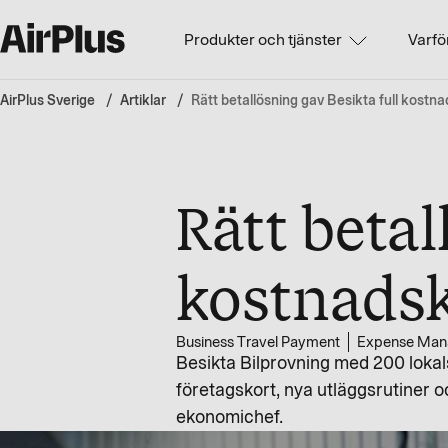
Produkter och tjänster
Varfö
AirPlus Sverige
Artiklar
Rätt betallösning gav Besikta full kostna
Rätt betal
kostnadsk
Business Travel Payment
Expense Man
Besikta Bilprovning med 200 lokals
företagskort, nya utläggsrutiner o
ekonomichef.