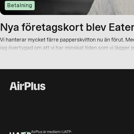
Betalning
Nya företagskort blev Eate
Vi hanterar mycket färre papperskvitton nu än förut. Med
jag övertygad om att vi har minskat tiden som vi lägger
AirPlus är medlem i UATP-