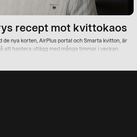
rys recept mot kvittokaos
 de nya korten, AirPlus portal och Smarta kvitton, är
 på att hantera utlägg med många timmar i veckan.