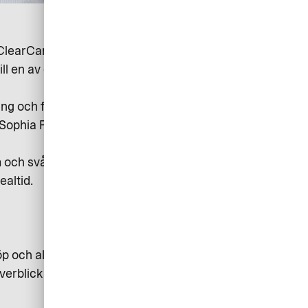
 ClearCar år 2016. Idag har
ll en av de största i branschen. I
ring och förbrukningsmaterial. Alla
r Sophia Palebo, ekonomichef på
am och svåröverskådlig
realtid.
öp och alla kortansökningar
verblick över leverantörer, kvitton