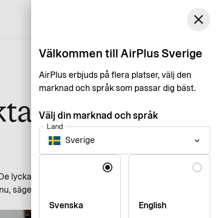
Sverige
close
Kundservice
Logga in
Svenska
Välkommen till AirPlus Sverige
AirPlus erbjuds på flera platser, välj den
marknad och språk som passar dig bäst.
ta full
Välj din marknad och språk
Land
Sverige
keyboard_arrow_down
Språk
 De lyckades tack vare rätt
 nu, säger Sophia Palebo,
Svenska
English