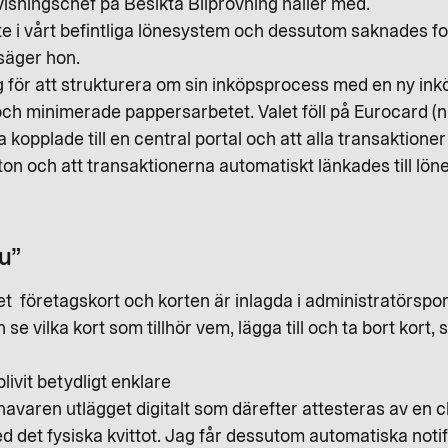
ovisningschef på Besikta Bilprovning håller med.
te i vårt befintliga lönesystem och dessutom saknades fo
säger hon.
g för att strukturera om sin inköpsprocess med en ny ink
 och minimerade pappersarbetet. Valet föll på Eurocard (
a kopplade till en central portal och att alla transaktioner 
tton och att transaktionerna automatiskt länkades till lö
nu”
get företagskort och korten är inlagda i administratörspo
se vilka kort som tillhör vem, lägga till och ta bort kort
livit betydligt enklare
ehavaren utlägget digitalt som därefter attesteras av en 
 det fysiska kvittot. Jag får dessutom automatiska notif