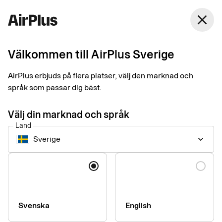
Sverige
close
Svenska
Välkommen till AirPlus Sverige
Bra att veta om
AirPlus erbjuds på flera platser, välj den marknad och
företagskort och
språk som passar dig bäst.
betalningsansvar
Välj din marknad och språk
Land
Business Travel Payment
Tips
1 min
05-13-2025
Sverige
keyboard_arrow_down
Vem har det slutliga betalningsansvaret för
kreditkortsfakturorna på ditt företag? Här är två risker med att
Språk
anställda använder sina privata kort för utlägg i tjänsten.
Svenska
English