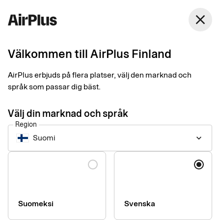
Finland
close
Svenska
Välkommen till AirPlus Finland
Reseförsäkring
AirPlus erbjuds på flera platser, välj den marknad och
språk som passar dig bäst.
När du betalar minst 75 % av din resa med AirPlus Corporate
Premium får du en kompletterande reseförsäkring med bland
Välj din marknad och språk
annat ersättning vid avbeställning.
Region
Suomi
keyboard_arrow_down
Du kan även få ersättning för ankomstförsening, försenat
bagage, eller missat anslutningsflyg.
Language
Nedan hittar du ett utdrag ur villkoren, fullständig information
hittar du i försäkringsvillkoren. Om inget anges gäller
ersättning mot uppvisande av kvitto.
Suomeksi
Svenska