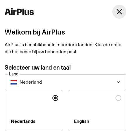
Nederland
close
Nederlands
Welkom bij AirPlus
AirPlus is beschikbaar in meerdere landen. Kies de optie
Toegankelijkheidsverkl
die het beste bij uw behoeften past.
voor de AirPlus Portal 
Selecteer uw land en taal
Land
AirPlus International
Nederland
keyboard_arrow_down
Taal
Bij AirPlus International streven we ernaar ons webportaal voor
klanten zo toegankelijk mogelijk te maken. Ons doel is een
digitale ervaring te bieden die inclusief en toegankelijk is,
ongeacht fysieke of cognitieve mogelijkheden van gebruikers.
Nederlands
English
We werken aan voortdurende verbeteringen en volgen waar