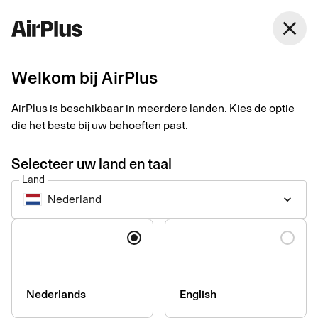
Nederland
close
Nederlands
Welkom bij AirPlus
Betalingen voor inkoop
AirPlus is beschikbaar in meerdere landen. Kies de optie
en leveranciers
die het beste bij uw behoeften past.
Selecteer uw land en taal
Ontgrendel de waarde van uw long-tail spend met de controle
Land
en transparantie van gecentraliseerde betaaloplossingen voor
Nederland
keyboard_arrow_down
procurementuitgaven.
Taal
Nederlands
English