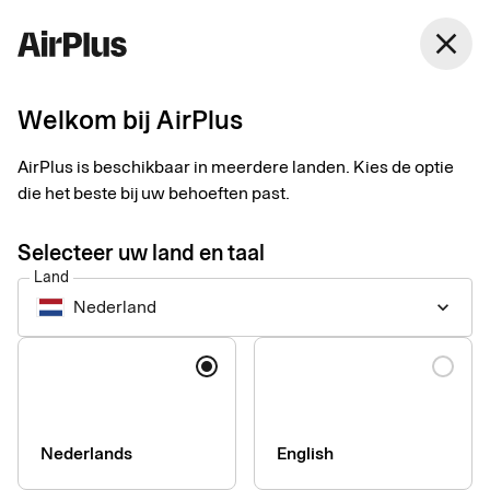
Nederland
close
Nederlands
Welkom bij AirPlus
Betalingen voor
AirPlus is beschikbaar in meerdere landen. Kies de optie
zakenreizen
die het beste bij uw behoeften past.
Selecteer uw land en taal
Datagestuurde betaaloplossingen voor zakenreizen. Beheer
Land
uw uitgaven en haal het meeste uit elke stap – vóór, tijdens en
Nederland
keyboard_arrow_down
na elke trip.
Taal
Nederlands
English