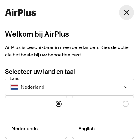
Nederland
close
Nederlands
Welkom bij AirPlus
Hoe beschermt u
AirPlus is beschikbaar in meerdere landen. Kies de optie
zichzelf tegen fraude?
die het beste bij uw behoeften past.
Selecteer uw land en taal
Fraude met uw Corporate Card herkennen en voorkomen
Land
Nederland
keyboard_arrow_down
Taal
Phishing, vishing, smishing en dergelijke zijn populaire
oplichtingspraktijken waarbij fraudeurs zich voordoen als
medewerkers van een bank, creditcardbedrijf of andere
vertrouwde organisatie.
Nederlands
English
Hun enige doel is het verkrijgen van persoonlijke informatie
zoals inloggegevens, wachtwoorden en rekeningnummers