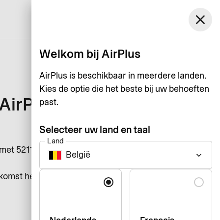
België
close
Inloggen
Nederlands
Welkom bij AirPlus
AirPlus is beschikbaar in meerdere landen.
Kies de optie die het beste bij uw behoeften
AirPlus
past.
Selecteer uw land en taal
Land
 met 5211 9609 (AirPlus Corporate
België
keyboard_arrow_down
Taal
komst herroepen via de knop