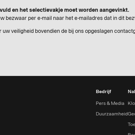
vuld en het selectievakje moet worden aangevinkt.
w bezwaar per e-mail naar het e-mailadres dat in dit be
or uw veiligheid bovendien de bij ons opgeslagen contac
Bedrijf
Nal
Pers & Media
Klo
Duurzaamheid
Ge
Toe
Be