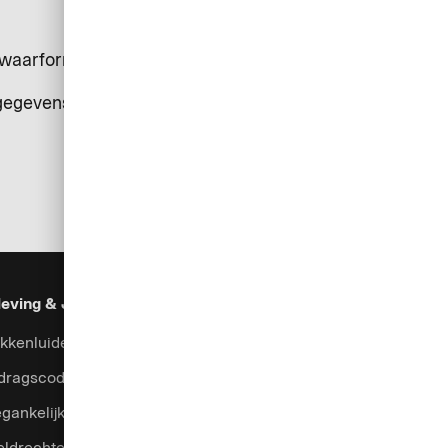
zwaarformulier is opgegeven.
tgegevens gebruiken.
eving & Juridisch
Beveiliging
Hulp & Services
kkenluidersysteem
Fraudepreventie
Contact
dragscode
Klachtenmanagement
gankelijkheid
Valutacalculator
eldrechten