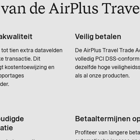
van de AirPlus Trav
kwaliteit
Veilig betalen
 tot tien extra datavelden
De AirPlus Travel Trade A
ke transactie. Dit
volledig PCI DSS-conform 
t kostentoewijzing en
dezelfde hoge veiligheid
pportages
als al onze producten.
der.
udigde
Betaaltermijnen o
atie
Profiteer van langere beta