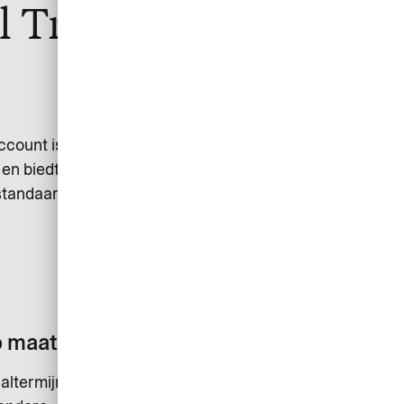
el Trade Account
Wereldwijd aanvaard
ccount is
Betaal bij veel
en biedt
luchtvaartmaatschappijen wereldwijd
sstandaarden
en integreer eenvoudig in gangbare
boekingskanalen zoals Sabre,
Amadeus en andere.
p maat
altermijnen,