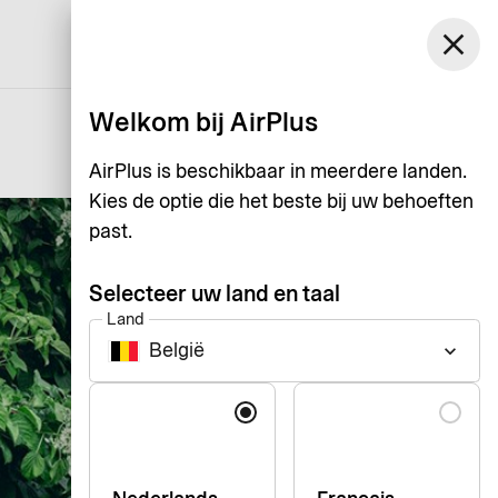
België
close
Support
Inloggen
Nederlands
Welkom bij AirPlus
AirPlus is beschikbaar in meerdere landen.
Kies de optie die het beste bij uw behoeften
past.
Selecteer uw land en taal
Land
België
keyboard_arrow_down
Taal