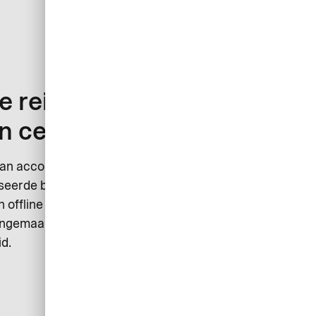
e reisleveranciers via onze
n centrale UATP-rekening
van accommodatie en vervoer tot pakketreizen, visa en
eerde betaaloplossing die naadloos in uw workflow kan
n offline aankopen worden afgerekend via één rekening
angemaakt. De betalingen vinden dus plaats zonder
id.