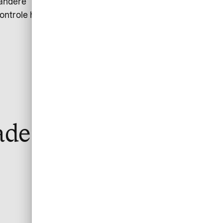
 andere
ontrole heeft
rade Account