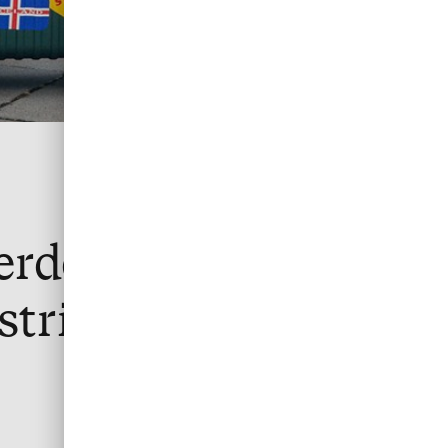
erde betaalrekening
strie