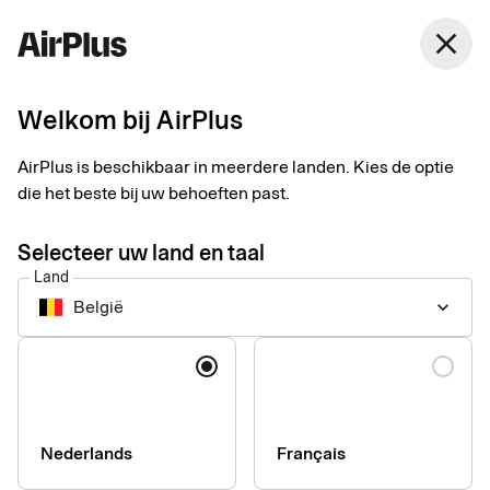
België
close
Nederlands
Welkom bij AirPlus
MICE Solution Suite
Betaaloplossingen voor
AirPlus is beschikbaar in meerdere landen. Kies de optie
die het beste bij uw behoeften past.
MICE-kosten
Selecteer uw land en taal
Land
De MICE Solution Suite dekt alle uitgaven voor meetings,
België
keyboard_arrow_down
incentives, congressen en evenementen en helpt u uw
budgetten in elke fase onder controle te houden.
Taal
Nederlands
Français