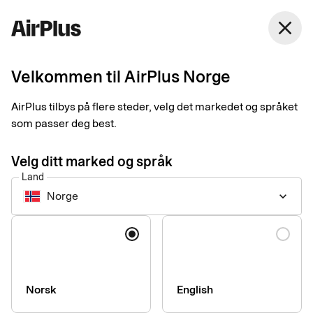
Norge
close
Norsk Bokmål
Velkommen til AirPlus Norge
Integritetspolicy
AirPlus tilbys på flere steder, velg det markedet og språket
som passer deg best.
Velg ditt marked og språk
For å hjelpe deg med å finne riktig informasjon, vennligst velg
Land
alternativet som passer for dere basert på om dere har en
Norge
keyboard_arrow_down
avtale med Eurocard (SEB Kort Bank AB) eller med AirPlus
International GmbH.
Språk
Tidligere Eurocard
Norsk
English
Her har vi samlet informasjon til deg som har en avtale med