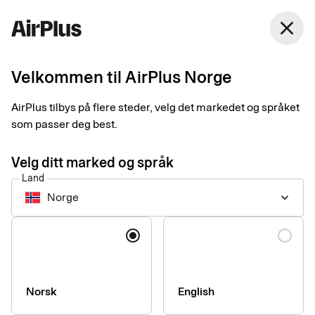
Norge
close
Norsk Bokmål
Velkommen til AirPlus Norge
Privacy statements for
AirPlus tilbys på flere steder, velg det markedet og språket
AirPlus’ products
som passer deg best.
Velg ditt marked og språk
At AirPlus we understand the value of your personal data!
Land
Below you can learn how we collect and use your personal
Norge
keyboard_arrow_down
data to provide our smart and simple payment solutions.
Språk
Norsk
English
Global Product Privacy Statement