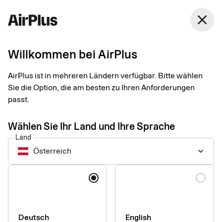
Österreich
close
Deutsch
Willkommen bei AirPlus
Zahlungen für
AirPlus ist in mehreren Ländern verfügbar. Bitte wählen
Reisebüros, TMCs und
Sie die Option, die am besten zu Ihren Anforderungen
passt.
Veranstalter
Wählen Sie Ihr Land und Ihre Sprache
Land
Einfache, sichere und branchenspezifische Bezahllösungen,
Österreich
keyboard_arrow_down
die auf die Bedürfnisse von Reiseunternehmen zugeschnitten
sind. Mit unseren marktführenden Produkten schonen Sie
Sprache
Ihren Cashflow and automatisieren Ihre Prozesse.
Deutsch
English