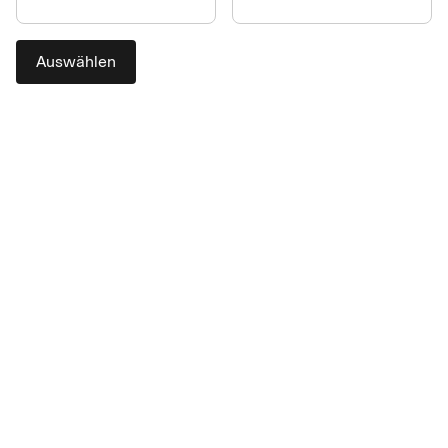
Auswählen
Die Reisewirtschaft ist
komplex. Unsere Produkte
machen das Bezahlen einfach.