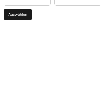
Auswählen
Die praktische Bezahllösung
für das Procurement mit