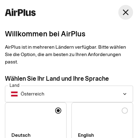
Österreich
close
Deutsch
Willkommen bei AirPlus
AirPlus Office Card
Kreditkarte für
AirPlus ist in mehreren Ländern verfügbar. Bitte wählen
Sie die Option, die am besten zu Ihren Anforderungen
Eventausgaben und
passt.
Bürobedarf
Wählen Sie Ihr Land und Ihre Sprache
Land
Österreich
keyboard_arrow_down
Die AirPlus Office Card erleichtert den Einkauf von Bürobedarf,
Veranstaltungen und weiterem Ad-hoc-Bedarf. Gleichzeitig
Sprache
profitieren Unternehmen von einer zentralen Lösung, um
Kosten effizient zu steuern, transparent zu gestalten und
professionell zu managen.
Deutsch
English