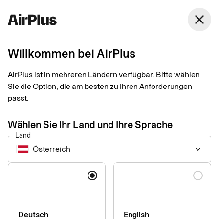
Österreich
close
Deutsch
Willkommen bei AirPlus
Smarte Lösungen, die
AirPlus ist in mehreren Ländern verfügbar. Bitte wählen
Ihr Corporate Payment
Sie die Option, die am besten zu Ihren Anforderungen
passt.
vereinfachen
Wählen Sie Ihr Land und Ihre Sprache
Land
Reisen buchen, Leistungserbringer bezahlen und Ausgaben
Österreich
keyboard_arrow_down
managen mit integrierten Lösungen, die innovativ und
nachhaltig sind.
Sprache
Deutsch
English