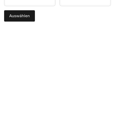
Auswählen
Bewährte, branchenführende
Kompetenz, auf die Sie zählen
können
Als Ihr globaler Partner im Bereich Payment helfen wir Ihnen,