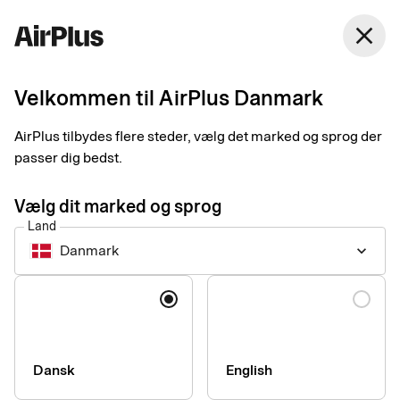
Danmark
close
Dansk
Velkommen til AirPlus Danmark
Problemfri håndtering
AirPlus tilbydes flere steder, vælg det marked og sprog der
af kvitteringer
passer dig bedst.
Vælg dit marked og sprog
Med digitale kvitteringer reducerer du risikoen for
Land
kvitteringssvindel, samtidig med at du sparer din virksomhed
Danmark
keyboard_arrow_down
værdifuld tid og motiverer dine medarbejdere. Vi hjælper dig
med at tage det næste skridt mod en mere problemfri
Sprog
kvitteringshåndteringsproces.
Dansk
English