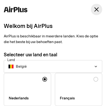
België
close
Nederlands
Welkom bij AirPlus
Privacyverklaring
AirPlus is beschikbaar in meerdere landen. Kies de optie
die het beste bij uw behoeften past.
Voor bezoekers van de website
Selecteer uw land en taal
AirPlus.com en klanten van onze
Land
beveiligde digitale
België
keyboard_arrow_down
onlineklantenportalen
Taal
Op airplus.com heeft uw privacy onze hoogste prioriteit.
Daarom zijn de processen op onze website zo ontworpen dat
zij de bescherming van uw persoonsgegevens waarborgen.
Elke zakelijke activiteit van AirPlus International GmbH, SEB
Nederlands
Français
Kort AB of hun dochterondernemingen dient een specifiek