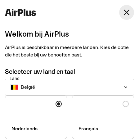
België
close
Nederlands
Welkom bij AirPlus
Toegankelijkheid van
AirPlus is beschikbaar in meerdere landen. Kies de optie
de AirPlus Mobile App
die het beste bij uw behoeften past.
Selecteer uw land en taal
Ontdek hoe wij de AirPlus mobiele app toegankelijk maken voor
Land
elke gebruiker. Duidelijke navigatie, compatibiliteit met
België
keyboard_arrow_down
hulpmiddelen en meer.
Taal
Toegankelijkheidsverkl
voor de AirPlus Mobile
Nederlands
Français