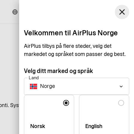
Norge
close
Kundeservice
Logg inn
Norsk Bokmål
Velkommen til AirPlus Norge
AirPlus tilbys på flere steder, velg det
markedet og språket som passer deg best.
Velg ditt marked og språk
Land
Norge
keyboard_arrow_down
Språk
nti. Systemet gir dessuten full
Norsk
English