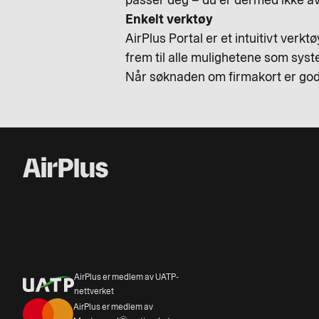
passer deg – du er dermed ikke avh
Enkelt verktøy
AirPlus Portal er et intuitivt verktø
frem til alle mulighetene som syst
Når søknaden om firmakort er godk
AirPlus er medlem av UATP-
nettverket
AirPlus er medlem av