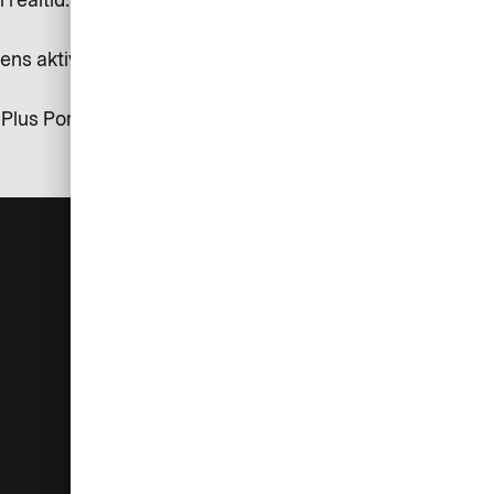
realtid.
tens aktiviteter, og du finner fort
Plus Portal.
Hjelp
Bedriften
Kontakt oss
Om AirPlus
Kundeservice
Accessibility
Valutakurser
Ikke helt fornøyd?