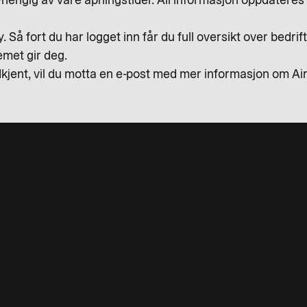
engig av våre åpningstider. All informasjon oppdateres i 
y. Så fort du har logget inn får du full oversikt over bedrif
emet gir deg.
jent, vil du motta en e-post med mer informasjon om Air