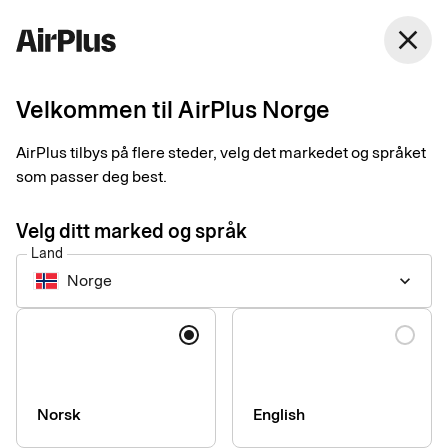
Norge
close
Norsk Bokmål
Velkommen til AirPlus Norge
Kom i gang med
AirPlus tilbys på flere steder, velg det markedet og språket
Fidesmo Pay
som passer deg best.
Velg ditt marked og språk
En enkel, sikker og kontaktløs måte å betale på i butikker. Du
Land
legger enkelt inn kortet i et av dine smarte wearables for å
Norge
keyboard_arrow_down
betale.
Språk
Slik kommer du i gang
Registrer kortet ditt når du kjøper din wearable.
Norsk
English
Aktiver betalingsfunksjonen ifølge Fidesmo Pays