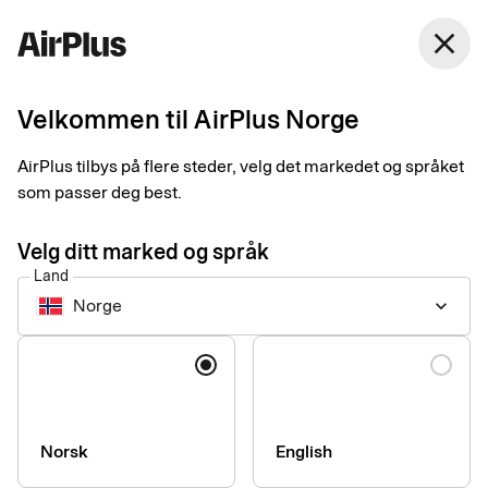
Norge
close
Norsk Bokmål
Velkommen til AirPlus Norge
Kom i gang med Apple
AirPlus tilbys på flere steder, velg det markedet og språket
Pay
som passer deg best.
Velg ditt marked og språk
En enkel, sikker og kontaktløs måte å betale på i butikker, apper
Land
og på nett. Du legger enkelt inn ditt kort i Apple Pay via AirPlus-
Norge
keyboard_arrow_down
appen for å betale med iPhone eller Apple Watch.
Språk
Du kan betale med Apple Pay alle steder du ser disse
symbolene.
Norsk
English