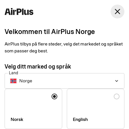
Norge
close
Norsk Bokmål
Velkommen til AirPlus Norge
To trender som endrer
AirPlus tilbys på flere steder, velg det markedet og språket
forretningsreiser
som passer deg best.
Business Travel Payment
Trend
2 min
10-08-2025
Velg ditt marked og språk
AirPlus er slått sammen med Eurocard for bedrifter, noe som
Land
kommer forretningsreisende til gode, forteller Lovisa
Norge
keyboard_arrow_down
Pharmanson i AirPlus. – Vi er nå enda bedre rustet til å støtte
kundene våre og møte trendene i bransjen.
Språk
Norsk
English