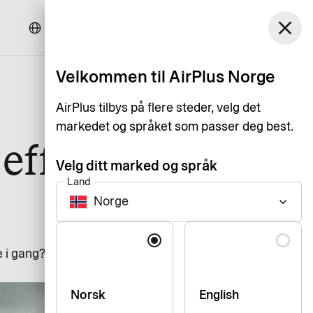
Norge
close
Kundeservice
Logg inn
Norsk Bokmål
Velkommen til AirPlus Norge
AirPlus tilbys på flere steder, velg det
markedet og språket som passer deg best.
effektiv
Velg ditt marked og språk
Land
r
Norge
keyboard_arrow_down
Språk
me i gang? Her gir Andreas Bremo
Norsk
English