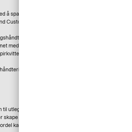
med å spare både tid og penger ved
 and Customer Relations hos
shåndteringen, til tross for at
et med en digital kvittering. Det
papirkvitteringene er så ødelagte at
 håndteringen av kvitteringer,
 til utlegget er bokført. Finnes det
r skape irritasjon eller usikkerhet
rdel kan digitaliseres.