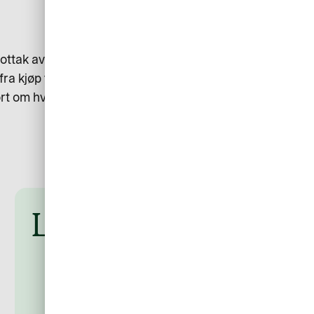
ak av kvitteringer, i stedet for å
ra kjøp til bokføring, kan du spare
ort om hva som er mulig for dere.
Les flere artikler