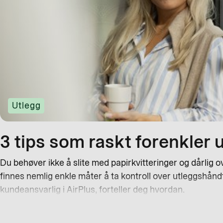
Utlegg
3 tips som raskt forenkler
Du behøver ikke å slite med papirkvitteringer og dårlig 
finnes nemlig enkle måter å ta kontroll over utleggshån
kundeansvarlig i AirPlus, forteller deg hvordan.