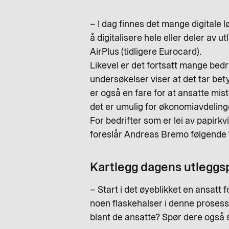
– I dag finnes det mange digitale
å digitalisere hele eller deler a
AirPlus
(tidligere
Eurocard
)
.
Likevel er det fortsatt mange bedr
undersøkelser viser at det tar bet
er også en fare for at ansatte miste
det er umulig for økonomiavdelinge
For bedrifter som er lei av papirkv
foreslår Andreas Bremo følgende t
Kartlegg dagens utleggs
– Start i det øyeblikket en ansatt f
noen flaskehalser i denne prosessen
blant de ansatte? Spør dere også 