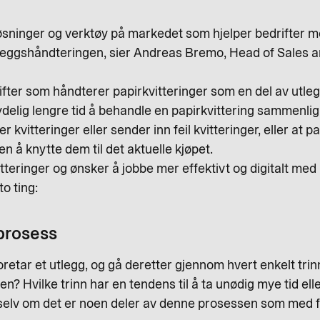
 løsninger og verktøy på markedet som hjelper bedrifter 
v utleggshåndteringen, sier Andreas Bremo, Head of Sales
ifter som håndterer papirkvitteringer som en del av utlegg
ydelig lengre tid å behandle en papirkvittering sammenlign
r kvitteringer eller sender inn feil kvitteringer, eller at 
n å knytte dem til det aktuelle kjøpet.
itteringer og ønsker å jobbe mer effektivt og digitalt med
o ting:
prosess
oretar et utlegg, og gå deretter gjennom hvert enkelt trinn
? Hvilke trinn har en tendens til å ta unødig mye tid elle
selv om det er noen deler av denne prosessen som med fo