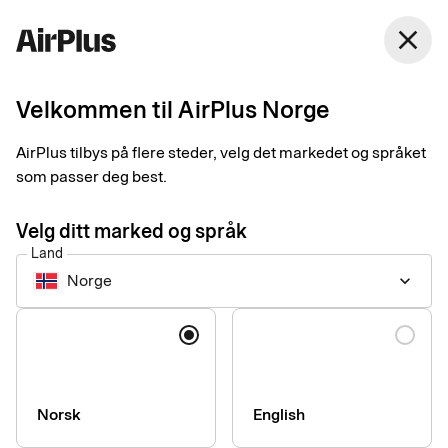
Norge
close
Norsk Bokmål
Velkommen til AirPlus Norge
Nye firmakort ble
AirPlus tilbys på flere steder, velg det markedet og språket
Eaterys oppskrift på
som passer deg best.
kvitteringskaoset
Velg ditt marked og språk
Land
Business Travel Payment
Expense Management
2 min
Norge
keyboard_arrow_down
05-13-2025
I Eaterygruppen hører haugevis av papirkvitteringer og
Språk
omstendendelig utleggshåndtering fortiden til. Med nye
firmakort og smarte kvitteringer tok de tilbake kontrollen og
reduserte samtidig administreringen betydelig.
Norsk
English