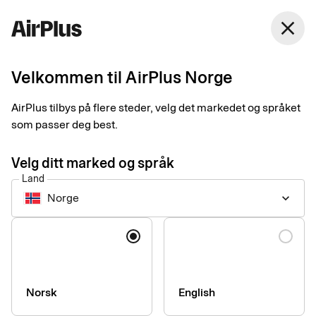
Norge
close
Norsk Bokmål
Velkommen til AirPlus Norge
3 måter å digitalisere
AirPlus tilbys på flere steder, velg det markedet og språket
håndtering av
som passer deg best.
kvitteringer på
Velg ditt marked og språk
Land
Expense Management
Tips
1 min
05-13-2025
Norge
keyboard_arrow_down
Si farvel til kompliserte og tidkrevende papirkvitteringer. Her
kan du lese om hvor enkelt det er å komme i gang med rask,
Språk
sikker og digital håndtering av kvitteringer.
Norsk
English