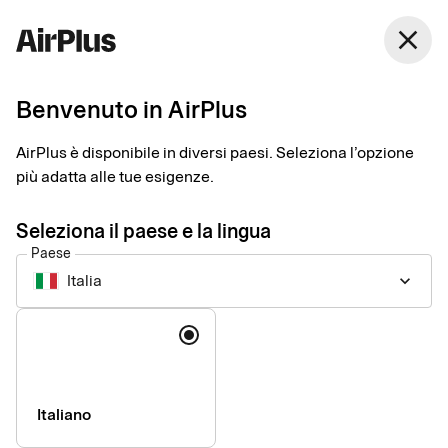
Italia
close
Italiano
Benvenuto in AirPlus
AirPlus Virtual Cards Procurement
Carta virtuale per una
AirPlus è disponibile in diversi paesi. Seleziona l’opzione
più adatta alle tue esigenze.
gestione efficace delle
Seleziona il paese e la lingua
spese aziendali
Paese
Italia
keyboard_arrow_down
AirPlus Virtual Cards Procurement è pensata per semplificare i
Lingua
processi di acquisto. Controlla, monitora e ottimizza le spese
online e non, occasionali e ricorrenti.
Italiano