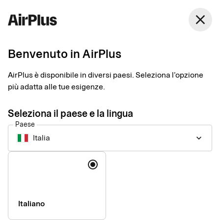
Italia
close
Italiano
Benvenuto in AirPlus
Pagamenti per acquisti
AirPlus è disponibile in diversi paesi. Seleziona l’opzione
e fornitori
più adatta alle tue esigenze.
Seleziona il paese e la lingua
Ideale per mettere ordine nelle spese aziendali online o non,
Paese
occasionali e ricorrenti garantendo controllo, visibilità e
Italia
keyboard_arrow_down
rispetto della policy di acquisto.
Lingua
Italiano