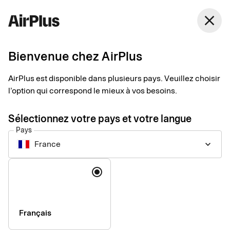
France
close
Français
Bienvenue chez AirPlus
MICE Solution Suite
Solutions de paiement
AirPlus est disponible dans plusieurs pays. Veuillez choisir
l’option qui correspond le mieux à vos besoins.
pour les dépenses
Sélectionnez votre pays et votre langue
MICE
Pays
France
keyboard_arrow_down
La MICE Solution Suite couvre toutes les dépenses liées aux
Langue
réunions, incentives, congrès et expositions, tout en vous
permettant de garder le contrôle de vos budgets à chaque
étape.
Français