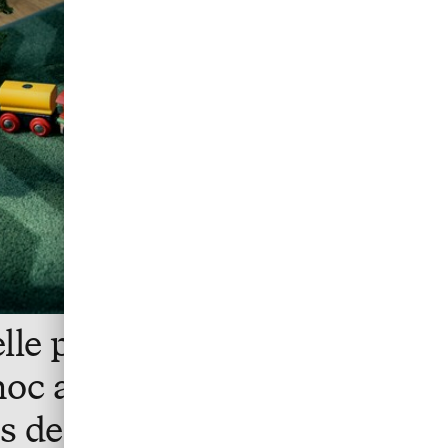
elle pour les paiements en
 hoc auprès des
s de voyages