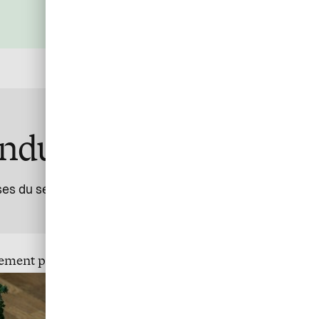
supplémentaires dont vous avez
besoin.
’industrie du voyage
s du secteur du voyage telles que la vôtre.
ement pour l'industrie du voyage