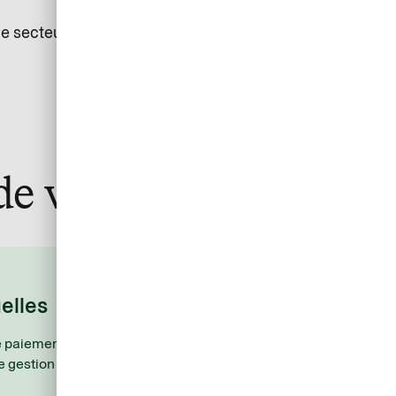
e secteur en constante évolution tout en tirant bénéfice
 de voyage
Organisation simple et
elles
efficace
e paiement
Affectez rapidement les coûts aux
e gestion
prestations de voyage en choisissant
en amont les rubriques de données