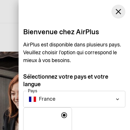
France
close
Assistance
Login
Français
Bienvenue chez AirPlus
AirPlus est disponible dans plusieurs pays.
Veuillez choisir l’option qui correspond le
mieux à vos besoins.
Sélectionnez votre pays et votre
langue
Pays
France
keyboard_arrow_down
Langue