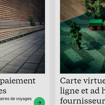
 paiement
Carte virtu
es
ligne et ad
fournisseur
taires de voyages
arrow_forward