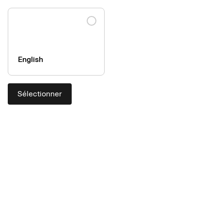
English
Sélectionner
La solution de paiement
pratique pour un achat assorti
d’une gestion optimisée des