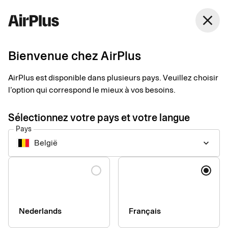
Belgique
close
Français
Bienvenue chez AirPlus
AirPlus Office Card
Carte d’achat pour les
AirPlus est disponible dans plusieurs pays. Veuillez choisir
l’option qui correspond le mieux à vos besoins.
dépenses indirectes de
Sélectionnez votre pays et votre langue
l’entreprise
Pays
België
keyboard_arrow_down
L’AirPlus Office Card simplifie les achats pour le bureau, les
Langue
événements et les besoins ponctuels des collaborateurs, avec
une solution centralisée pour une meilleure gestion des
dépenses.
Nederlands
Français