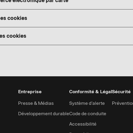
erce électronique par carte
des cookies
les cookies
Entreprise
Conformité & Légal
Sécurité
Presse & Médias
Système d’alerte
Préventio
Développement durable
Code de conduite
Accessibilité