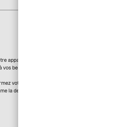
add
tre appareil et servent, par
à vos besoins ou à collecter des
ermez votre navigateur. Les
omme la demande d’un produit ou la