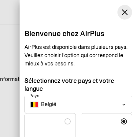
Belgique
close
Assistance
Login
Français
Bienvenue chez AirPlus
AirPlus est disponible dans plusieurs pays.
Veuillez choisir l’option qui correspond le
mieux à vos besoins.
information qu’un site web
Sélectionnez votre pays et votre
langue
Pays
België
keyboard_arrow_down
Langue