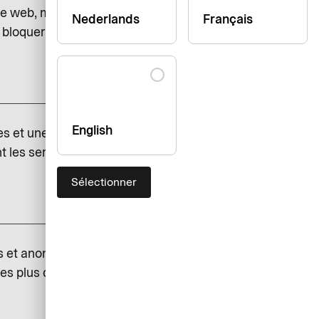
e web, maintenir la sécurité et
Nederlands
Français
 bloquer ces cookies, mais
add
English
es et une navigation personnalisée
 les services sont intégrés à
Sélectionner
add
et anonymes sur l’utilisation de
les plus consultées, celles qui le