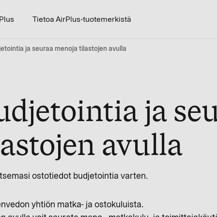
rPlus
Tietoa AirPlus-tuotemerkistä
etointia ja seuraa menoja tilastojen avulla
djetointia ja se
astojen avulla
vitsemasi ostotiedot budjetointia varten.
nvedon yhtiön matka- ja ostokuluista.