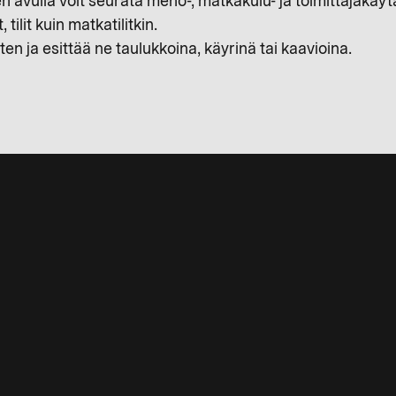
n avulla voit seurata meno-, matkakulu- ja toimittajakäytä
 tilit kuin matkatilitkin.
rten ja esittää ne taulukkoina, käyrinä tai kaavioina.