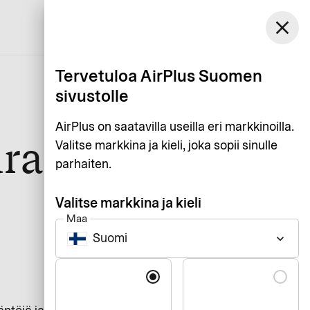
Suomi
close
Asiakaspalvelu
Kirjaudu
Suomi
Tervetuloa AirPlus Suomen
sivustolle
AirPlus on saatavilla useilla eri markkinoilla.
uraa
Valitse markkina ja kieli, joka sopii sinulle
parhaiten.
Valitse markkina ja kieli
Maa
Suomi
keyboard_arrow_down
Kieli