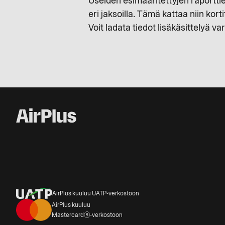
Useiden esimääritettyjen raporttie
eri jaksoilla. Tämä kattaa niin kortit,
Voit ladata tiedot lisäkäsittelyä va
AirPlus kuuluu UATP‑verkostoon
AirPlus kuuluu
Mastercard®‑verkostoon