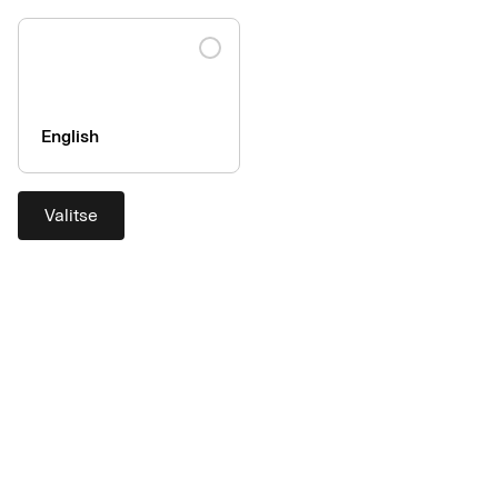
Ruotsi
add
Suomi
add
English
Tanska
add
Valitse
Tuki
Ota yhteyttä
Asiakaspalvelu