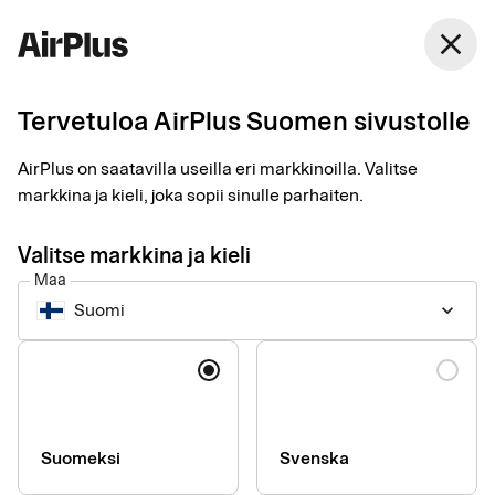
Suomi
close
Suomi
Tervetuloa AirPlus Suomen sivustolle
Lounge-vierailut
AirPlus on saatavilla useilla eri markkinoilla. Valitse
(lisämaksusta)
markkina ja kieli, joka sopii sinulle parhaiten.
Valitse markkina ja kieli
AirPlus tarjoaa sinulle pääsyn viihtyisiin loungeihin valituilla
Maa
lentokentillä Pohjoismaissa.
Suomi
keyboard_arrow_down
AirPlusin haltijana sinulla on pääsy loungeihin valituilla
Kieli
lentokentillä Suomessa, Tanskassa ja Ruotsissa.
Suomeksi
Svenska
Lisätietoja loungeista