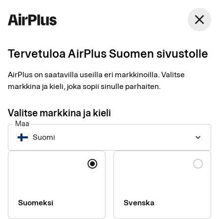
Suomi
close
Suomi
Tervetuloa AirPlus Suomen sivustolle
AirPlus on saatavilla useilla eri markkinoilla. Valitse
markkina ja kieli, joka sopii sinulle parhaiten.
Valitse markkina ja kieli
Maa
Hae AirPlus Corporate -
Suomi
keyboard_arrow_down
korttia
Kieli
Täytä korttihakemus. Hakuprosessin aikana saatamme
tarvittaessa pyytää lisätietoja yrityksestä ja
suunnitellusta kortinkäytöstä.
Suomeksi
Svenska
Hakemuksen tekeminen edellyttää, että yritykselläsi on