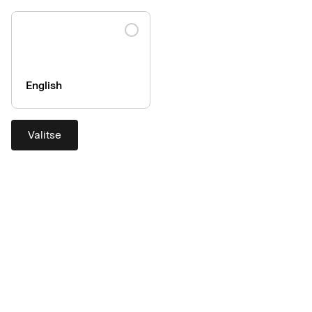
English
Valitse
Michael Wessel
Head of Communications & Public Affairs
Phone: +49 6102 204-1630
Email:
mwessel@airplus.com
Media for download