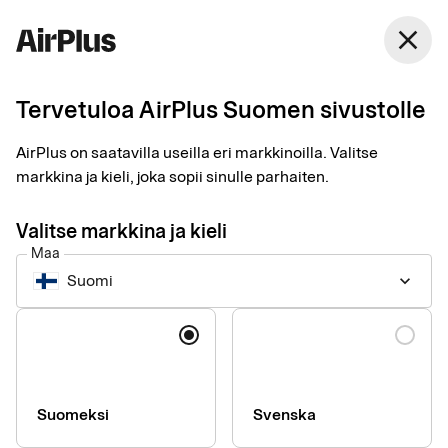
Suomi
close
Suomi
Tervetuloa AirPlus Suomen sivustolle
Eurocardin
AirPlus on saatavilla useilla eri markkinoilla. Valitse
maksuratkaisujen
markkina ja kieli, joka sopii sinulle parhaiten.
nimi on nyt AirPlus
Valitse markkina ja kieli
Maa
Suomi
keyboard_arrow_down
Kieli
Suomeksi
Svenska