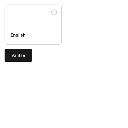
English
Valitse
Yritysmaksujen uusi
aikakausi
AirPlus-tuotemerkkiin sulautumisen myötä yhdistämme kaksi
tunnettua ja luotettavaa brändiä saman katon alle. Näin
asiantuntemuksemme syvenee, ja voimme luoda entistä
parempia ratkaisuja yrityksellesi. Jatkossa yrityspalvelumme
tarjotaan nimellä AirPlus, kun taas Eurocard jatkaa
yksityiskorttiemme brändinä.