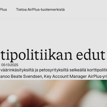
rPlus
Tietoa AirPlus-tuotemerkistä
tipolitiikan edut
05-13-2025
ärinkäsityksiltä ja petosyrityksiltä selkeällä korttipolitiik
, sanoo Beate Svendsen, Key Account Manager AirPlus-yrit