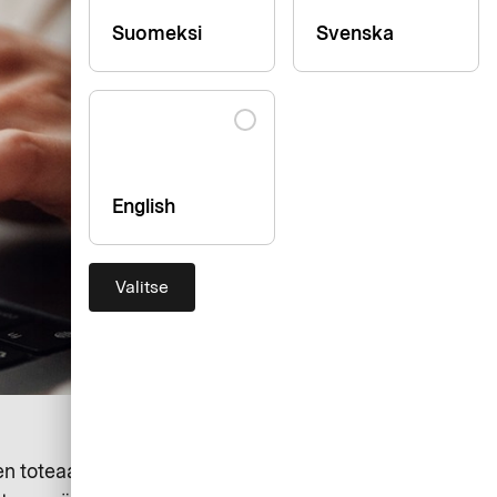
Suomeksi
Svenska
English
Valitse
sen toteaa.