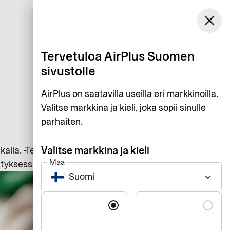
Suomi
close
Asiakaspalvelu
Kirjaudu
Suomi
Tervetuloa AirPlus Suomen
sivustolle
AirPlus on saatavilla useilla eri markkinoilla.
Valitse markkina ja kieli, joka sopii sinulle
parhaiten.
Valitse markkina ja kieli
alla. -Tee siitä lyhyt ja selkeä,
Maa
yksessä (ent. Eurocardilla).
Suomi
keyboard_arrow_down
Kieli