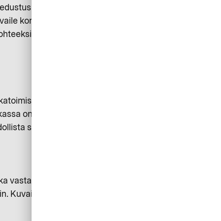
 edustuskulujen osalta sovelletaan
vaile kortinhaltijan vastuu
kohteeksi, katoaa tai varastetaan,
katoimiston kautta ja mitkä
kassa on selkeä ohjeistus siitä,
llista saada kuittia.
 kuka vastaa laskun maksamisesta
in. Kuvaile vaihe vaiheelta, miten