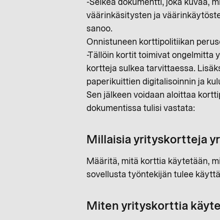
-Selkeä dokumentti, joka kuvaa, mi
väärinkäsitysten ja väärinkäytösten
sanoo.
Onnistuneen korttipolitiikan peruse
-Tällöin kortit toimivat ongelmitta
kortteja sulkea tarvittaessa. Lisäk
paperikuittien digitalisoinnin ja ku
Sen jälkeen voidaan aloittaa kortti
dokumentissa tulisi vastata:
Millaisia yrityskortteja 
Määritä, mitä korttia käytetään, m
sovellusta työntekijän tulee käytt
Miten yrityskorttia käyte