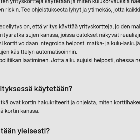
ten yrityskortteja käytetään ja miten kulukorvauksia hae
 riskin. Tee ohjeistuksesta lyhyt ja ytimekäs, jotta kaik
dellytys on, että yritys käyttää yrityskortteja, joiden ma
 yritysratkaisujen kanssa, joissa ostokset näkyvät reaalia
si kortit voidaan integroida helposti matka- ja kulu-laskuj
lujen käsittelyn automatisoinnin.
politiikan laatiminen. Jotta alku sujuisi helposti, ohessa n
yrityksessä käytetään?
itkä ovat kortin hakukriteerit ja ohjeista, miten korttih
ää kortin kanssa.
tään yleisesti?