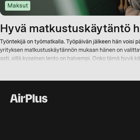
Maksut
Hyvä matkustuskäytäntö hy
Työntekijä on työmatkalla. Työpäivän jälkeen hän voisi pää
yrityksen matkustuskäytännön mukaan hänen on valittava 
asti, sillä kyseinen lento on halvempi. Onko tämä hyvä k