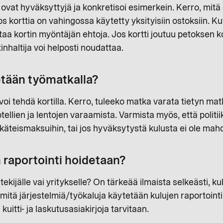
 ovat hyväksyttyjä ja konkretisoi esimerkein. Kerro, mitä
jos korttia on vahingossa käytetty yksityisiin ostoksiin. Ku
ttaa kortin myöntäjän ehtoja. Jos kortti joutuu petoksen 
tinhaltija voi helposti noudattaa.
etään työmatkalla?
voi tehdä kortilla. Kerro, tuleeko matka varata tietyn mat
ellien ja lentojen varaamista. Varmista myös, että politii
käteismaksuihin, tai jos hyväksytystä kulusta ei ole mahdo
n raportointi hoidetaan?
ekijälle vai yritykselle? On tärkeää ilmaista selkeästi,
mitä järjestelmiä/työkaluja käytetään kulujen raportointi
kuitti- ja laskutusasiakirjoja tarvitaan.