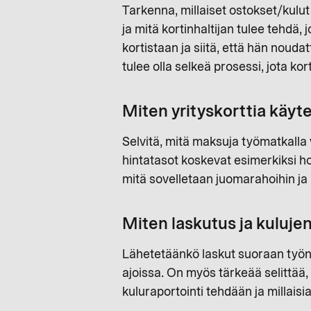
Tarkenna, millaiset ostokset/kulut
ja mitä kortinhaltijan tulee tehdä, 
kortistaan ja siitä, että hän nouda
tulee olla selkeä prosessi, jota kor
Miten yrityskorttia käyt
Selvitä, mitä maksuja työmatkalla 
hintatasot koskevat esimerkiksi hot
mitä sovelletaan juomarahoihin ja 
Miten laskutus ja kuluje
Lähetetäänkö laskut suoraan työnt
ajoissa. On myös tärkeää selittää, 
kuluraportointi tehdään ja millaisia 