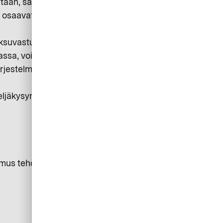
taan, säästää aikaa ja minimoi
ki osaavat noudattaa sitä, hän
ksuvastuu on yrityksellä.
jassa, voidaan asettaa ostorajoja ja
ärjestelmiin, jotka mahdollistavat
eljäkysymystä, joihin
akemus tehdään. Kerro myös, mitä