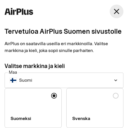
Suomi
close
Suomi
Tervetuloa AirPlus Suomen sivustolle
Uudet yrityskortit
AirPlus on saatavilla useilla eri markkinoilla. Valitse
pelastivat Eateryn
markkina ja kieli, joka sopii sinulle parhaiten.
kuittikaaokselta
Valitse markkina ja kieli
Maa
Business Travel Payment
Expense Management
2 min
Suomi
keyboard_arrow_down
05-13-2025
Eatery Group jätti paperikuitit ja vaivalloisen kulujen hallinnan
Kieli
historiaan. Uudet yrityskortit ja älykuitit palauttivat kontrollin, ja
samalla hallinnointityö väheni tuntuvasti.
Suomeksi
Svenska