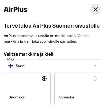
Suomi
close
Suomi
Tervetuloa AirPlus Suomen sivustolle
Kuittien suhteen on
AirPlus on saatavilla useilla eri markkinoilla. Valitse
helppo olla fiksu
markkina ja kieli, joka sopii sinulle parhaiten.
Expense Management
1 min
05-13-2025
Valitse markkina ja kieli
Tiedätkö digitaalisten kuittien edut? Digitaalisilla kuiteilla on
Maa
organisaation koosta ja digitaalisesta kypsyydestä riippumatta
Suomi
keyboard_arrow_down
monia etuja, ja niiden käyttö on luultua helpompaa.
Kieli
Suomeksi
Svenska