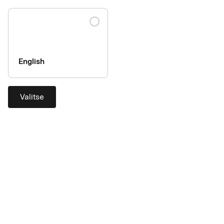
English
Valitse
Kun puhutaan yrityskorttien ja maksujen turvallisuudesta,
keskitytään usein siihen, mitä yritys ja kortinhaltija voivat tehdä
minimoidakseen esimerkiksi korttipetosten riskin. Yhtä tärkeää
on, että maksupalveluntarjoaja täyttää omat
turvallisuusvelvoitteensa.