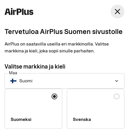
Suomi
close
Suomi
Tervetuloa AirPlus Suomen sivustolle
4 keskeistä kysy­mystä
AirPlus on saatavilla useilla eri markkinoilla. Valitse
turvallisimman
markkina ja kieli, joka sopii sinulle parhaiten.
yrityskortin
Valitse markkina ja kieli
Maa
löytämiseksi
Suomi
keyboard_arrow_down
Business Travel Payment
2 min
10-22-2025
Kieli
Yrityskortin kustannukset ovat suhteellisen helppo selvittää.
Vaikeampaa on arvioida turvallisuutta. AirPlus-
asiantuntijamme suosittelevat neljää kysymystä, jotka
kannattaa esittää maksupalveluntarjoajalle ennen kortin
Suomeksi
Svenska
valintaa.