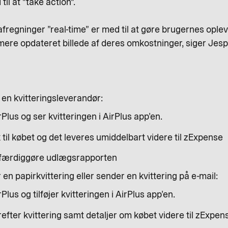
il at "take action".
regninger ”real-time” er med til at gøre brugernes ople
ere opdateret billede af deres omkostninger, siger Jes
l en kvitteringsleverandør:
Plus og ser kvitteringen i AirPlus app’en.
til købet og det leveres umiddelbart videre til zExpense
 færdiggøre udlægsrapporten
en papirkvittering eller sender en kvittering på e-mail:
lus og tilføjer kvitteringen i AirPlus app’en.
efter kvittering samt detaljer om købet videre til zExpen