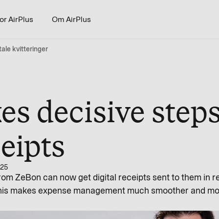
or AirPlus
Om AirPlus
ale kvitteringer
es decisive step
ceipts
025
ZeBon can now get digital receipts sent to them in real 
is makes expense management much smoother and more