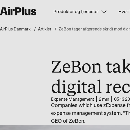
Produkter og tjenester
Hvorf
AirPlus Danmark
Artikler
ZeBon tager afgørende skridt mod digit
ZeBon tak
digital re
Expense Management
2 min
05-13-2
Companies which use zExpense from 
expense management system. "Th
CEO of ZeBon.