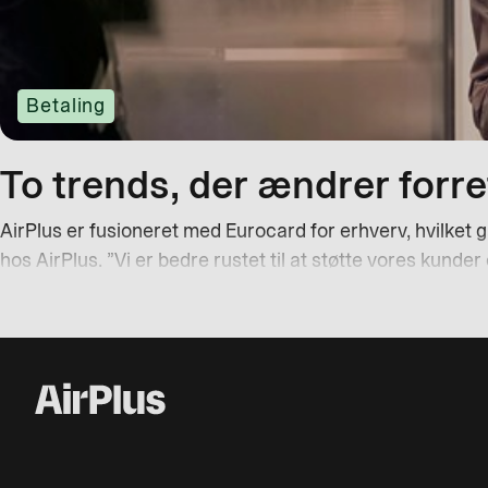
Betaling
To trends, der ændrer forre
AirPlus er fusioneret med Eurocard for erhverv, hvilket
hos AirPlus. ”Vi er bedre rustet til at støtte vores kunde