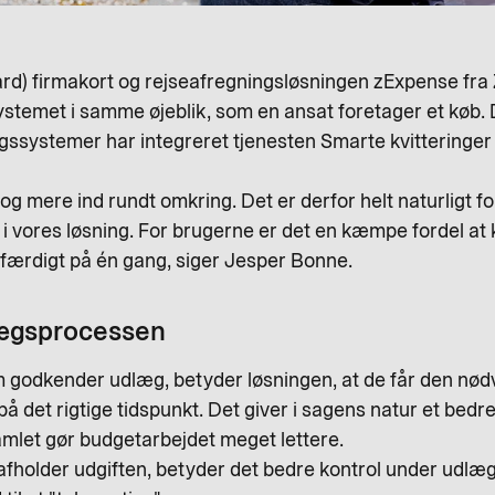
card) firmakort og rejseafregningsløsningen zExpense fra 
il systemet i samme øjeblik, som en ansat foretager et køb
ngssystemer har integreret tjenesten Smarte kvitteringer
og mere ind rundt omkring. Det er derfor helt naturligt for
te i vores løsning. For brugerne er det en kæmpe fordel 
færdigt på én gang, siger Jesper Bonne.
lægsprocessen
m godkender udlæg, betyder løsningen, at de får den nød
på det rigtige tidspunkt. Det giver i sagens natur et bedr
amlet gør budgetarbejdet meget lettere.
afholder udgiften, betyder det bedre kontrol under udl