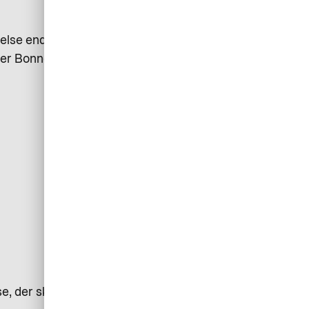
velse endnu bedre – og samtidig
per Bonne.
se, der skaber et færdigt udlæg