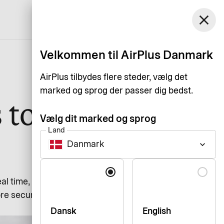
Danmark
close
Support
Log ind
Dansk
Velkommen til AirPlus Danmark
AirPlus tilbydes flere steder, vælg det
marked og sprog der passer dig bedst.
s towards
Vælg dit marked og sprog
Land
Danmark
keyboard_arrow_down
Sprog
time, straight to their travel
 secure," says Jesper Bonne,
Dansk
English