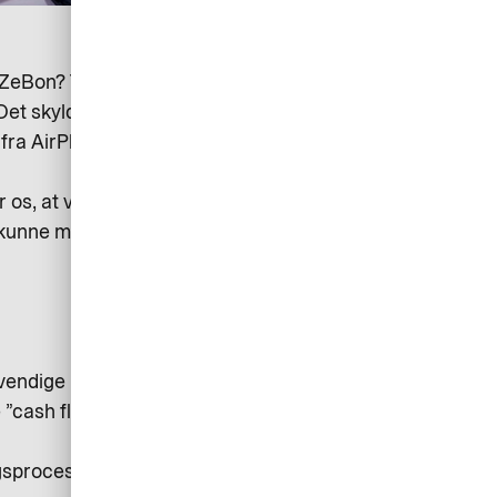
ZeBon? Tillykke, så kan I få en
. Det skyldes, at ZeBon som den
 fra AirPlus med deres eget
 os, at være med i front i forhold
at kunne modtage informationerne
vendige information om et køb i
e ”cash flow” og et overblik over
ægsprocessen, bl.a. gennem