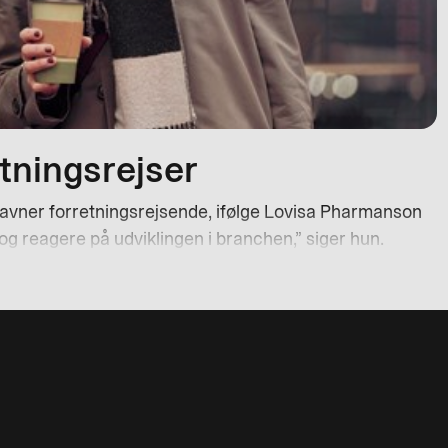
tningsrejser
 gavner forretningsrejsende, ifølge Lovisa Pharmanson
r og reagere på udviklingen i branchen,” siger hun.