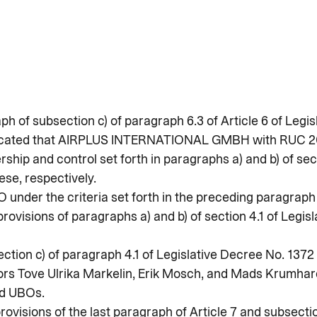
h of subsection c) of paragraph 6.3 of Article 6 of Legis
nicated that AIRPLUS INTERNATIONAL GMBH with RUC 20
ship and control set forth in paragraphs a) and b) of sect
ese, respectively.
UBO under the criteria set forth in the preceding paragra
provisions of paragraphs a) and b) of section 4.1 of Legis
ection c) of paragraph 4.1 of Legislative Decree No. 1372 
s Tove Ulrika Markelin, Erik Mosch, and Mads Krumhard
d UBOs.
provisions of the last paragraph of Article 7 and subsect