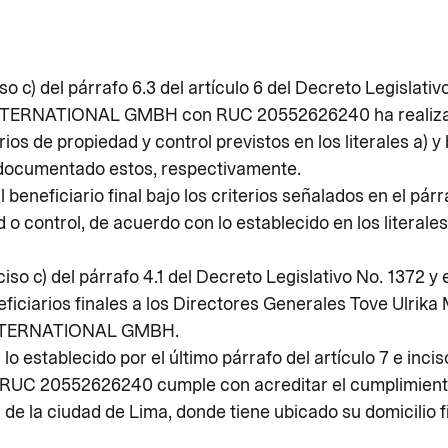
 c) del párrafo 6.3 del artículo 6 del Decreto Legislativo
NTERNATIONAL GMBH con RUC 20552626240 ha realizado
ios de propiedad y control previstos en los literales a) y 
y documentado estos, respectivamente.
 beneficiario final bajo los criterios señalados en el pá
o control, de acuerdo con lo establecido en los literales 
so c) del párrafo 4.1 del Decreto Legislativo No. 1372 y el
iciarios finales a los Directores Generales Tove Ulrik
S INTERNATIONAL GMBH.
establecido por el último párrafo del artículo 7 e inciso
 20552626240 cumple con acreditar el cumplimiento de
de la ciudad de Lima, donde tiene ubicado su domicilio fis