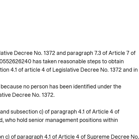
lative Decree No. 1372 and paragraph 7.3 of Article 7 of
552626240 has taken reasonable steps to obtain
ion 4.1 of article 4 of Legislative Decree No. 1372 and in
ph because no person has been identified under the
lative Decree No. 1372.
and subsection c) of paragraph 4.1 of Article 4 of
, who hold senior management positions within
ion c) of paragraph 4.1 of Article 4 of Supreme Decree No.