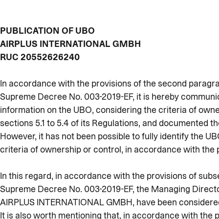
PUBLICATION OF UBO
AIRPLUS INTERNATIONAL GMBH
RUC 20552626240
In accordance with the provisions of the second paragrap
Supreme Decree No. 003-2019-EF, it is hereby commu
information on the UBO, considering the criteria of owner
sections 5.1 to 5.4 of its Regulations, and documented th
However, it has not been possible to fully identify the 
criteria of ownership or control, in accordance with the 
In this regard, in accordance with the provisions of subs
Supreme Decree No. 003-2019-EF, the Managing Director
AIRPLUS INTERNATIONAL GMBH, have been considere
It is also worth mentioning that, in accordance with the 