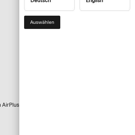
Deutsch
English
Auswählen
n AirPlus Card Service unter +49