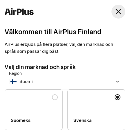
Finland
close
Svenska
Välkommen till AirPlus Finland
AirPlus erbjuds på flera platser, välj den marknad och
språk som passar dig bäst.
Välj din marknad och språk
Region
Ansökan om AirPlus
Suomi
keyboard_arrow_down
Corporate
Language
Alla köp på samma faktura, skickas till företaget.
Här påbörjar du din ansökan. Ytterligare information om
ditt företag och förväntad användning av kortet kan
Suomeksi
Svenska
komma att efterfrågas under processens gång.