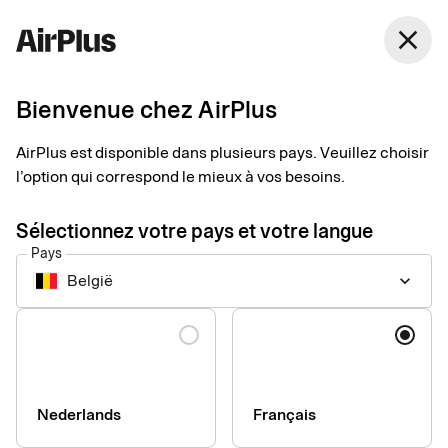
Belgique
close
Français
Bienvenue chez AirPlus
AirPlus est disponible dans plusieurs pays. Veuillez choisir
Déclaration
l’option qui correspond le mieux à vos besoins.
d'accessibilité pour
Sélectionnez votre pays et votre langue
Pays
airplus.com
België
keyboard_arrow_down
Langue
Informations techniques sur
l'accessibilité du site internet
Nederlands
Français